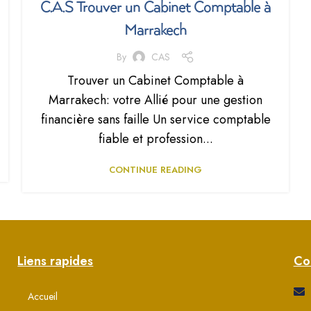
C.A.S Trouver un Cabinet Comptable à
Marrakech
By
CAS
Trouver un Cabinet Comptable à
Marrakech: votre Allié pour une gestion
financière sans faille Un service comptable
fiable et profession...
CONTINUE READING
Liens rapides
Co
Accueil